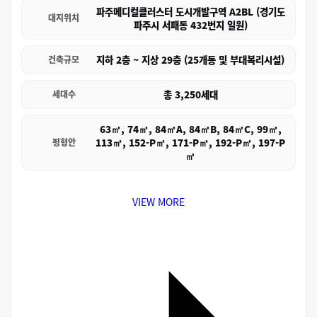
파주메디컬클러스터 도시개발구역 A2BL (경기도
대지위치
파주시 서패동 432번지 일원)
지하 2층 ~ 지상 29층 (25개동 및 부대복리시설)
건축규모
총 3,250세대
세대수
63㎡, 74㎡, 84㎡A, 84㎡B, 84㎡C, 99㎡,
113㎡, 152-P㎡, 171-P㎡, 192-P㎡, 197-P
평형안
㎡
VIEW MORE