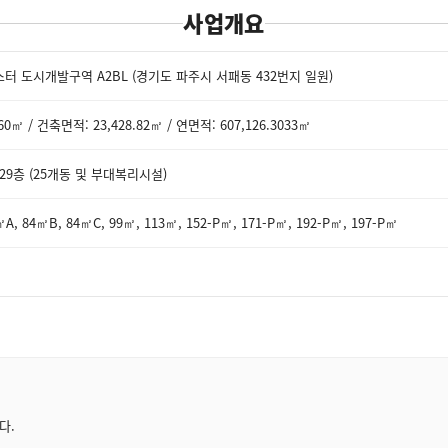
사업개요
 도시개발구역 A2BL (경기도 파주시 서패동 432번지 일원)
0㎡ / 건축면적: 23,428.82㎡ / 연면적: 607,126.3033㎡
 29층 (25개동 및 부대복리시설)
㎡A, 84㎡B, 84㎡C, 99㎡, 113㎡, 152-P㎡, 171-P㎡, 192-P㎡, 197-P㎡
다.