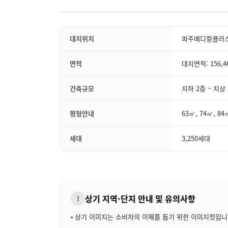
대지위치
파주메디컬클러스터
면적
대지면적: 156,46
건축규모
지하 2층 ~ 지상
평형안내
63㎡, 74㎡, 84
세대
3,250세대
상기 지역·단지 안내 및 유의사항
!
• 상기 이미지는 소비자의 이해를 돕기 위한 이미지컷입니