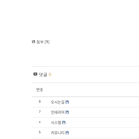
첨부 [
1
]
댓글
0
번호
오시는길
8
인테리어
7
시스템
»
커뮤니티
5