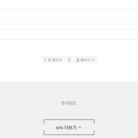
1
첫 페이지
끝 페이지
루카831
sns 더보기