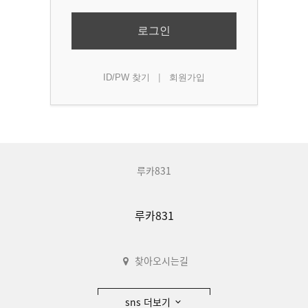
로그인
|
ID/PW 찾기
회원가입
루카831
루카831
찾아오시는길
sns 더보기