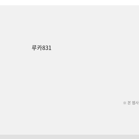
루카831
※ 본 웹