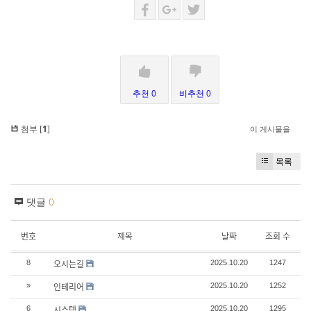
추천 0
비추천 0
첨부 [
1
]
이 게시물을
목록
댓글
0
번호
제목
날짜
조회 수
오시는길
8
2025.10.20
1247
인테리어
»
2025.10.20
1252
시스템
6
2025.10.20
1295