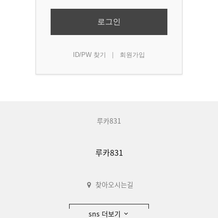
로그인
|
ID/PW 찾기
회원가입
루카831
루카831
찾아오시는길
sns 더보기