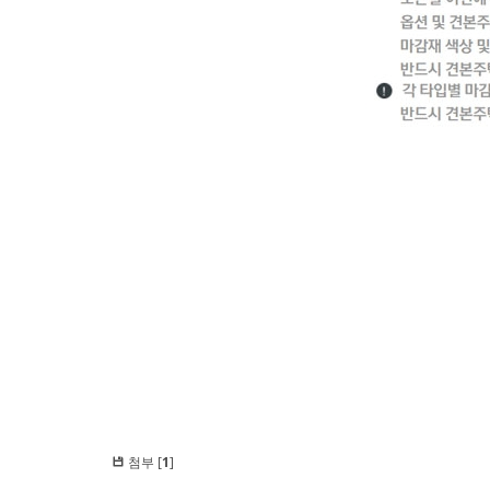
첨부 [
1
]