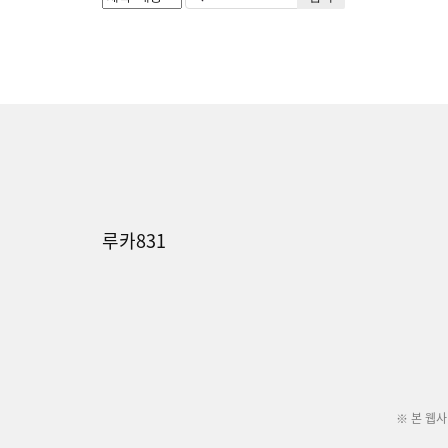
루카831
※ 본 웹