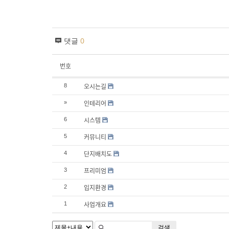
댓글
0
번호
오시는길
8
인테리어
»
시스템
6
커뮤니티
5
단지배치도
4
프리미엄
3
입지환경
2
사업개요
1
검색