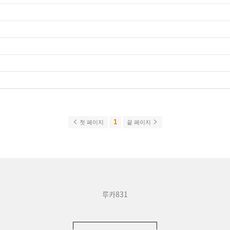
1
첫 페이지
끝 페이지
루카831