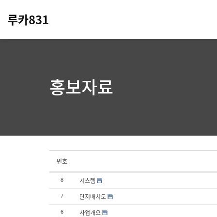
루카831
홍보자료
번호
시스템
8
단지배치도
7
사업개요
6