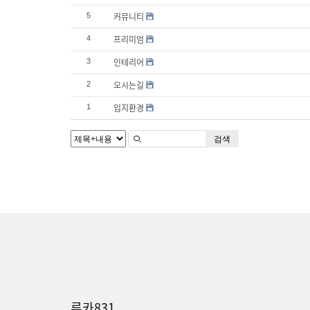
커뮤니티
5
프리미엄
4
인테리어
3
오시는길
2
입지환경
1
검색
루카831