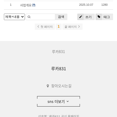
사업개요
1
2025.10.07
1280
검색
쓰기
태그
1
첫 페이지
끝 페이지
루카831
루카831
찾아오시는길
sns 더보기
상호명 : 루카831 공식 홈페이지