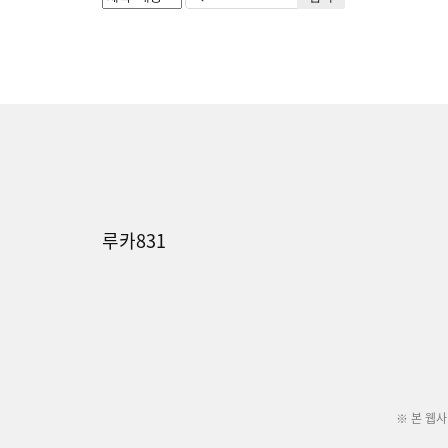
루카831
※ 본 웹