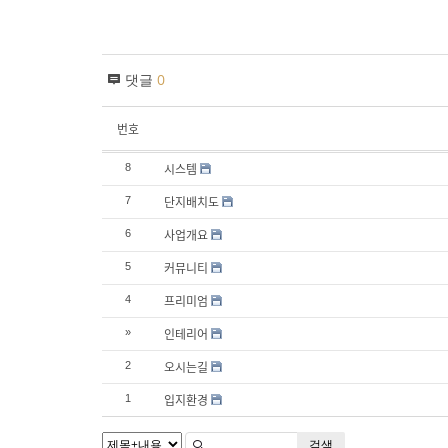
댓글
0
번호
시스템
8
단지배치도
7
사업개요
6
커뮤니티
5
프리미엄
4
인테리어
»
오시는길
2
입지환경
1
검색