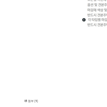
첨부 [
1
]